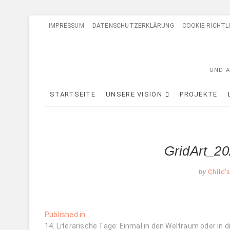
Skip
IMPRESSUM
DATENSCHUTZERKLÄRUNG
COOKIE-RICHTLI
to
content
UND A
STARTSEITE
UNSERE VISION
PROJEKTE
GridArt_2
by
Child'
Beitragsnavigation
Published in
14. Literarische Tage: Einmal in den Weltraum oder in