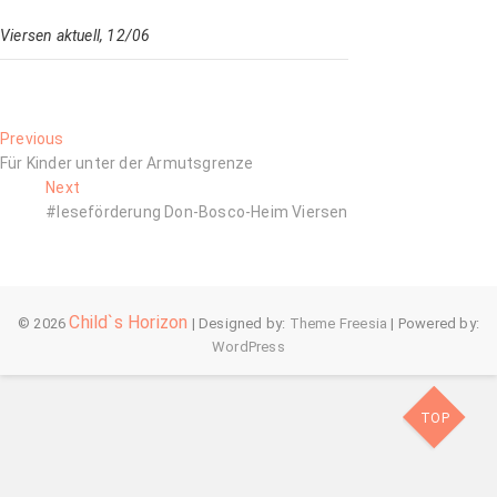
Viersen aktuell, 12/06
Beitragsnavigation
Previous
Previous
post:
Für Kinder unter der Armutsgrenze
Next
Next
post:
#leseförderung Don-Bosco-Heim Viersen
Child`s Horizon
© 2026
| Designed by:
Theme Freesia
| Powered by:
WordPress
TOP