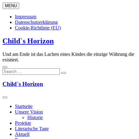
Skip
MENU
to
content
Impressum
Datenschutzerklärung
Cookie-Richtlinie (EU)
Child`s Horizon
Und am Ende ist das Lachen eines Kindes die einzige Währung die
existiert.
Child`s Horizon
Startseite
Unsere Vision
Historie
Projekte
Literarische Tage
Aktuell