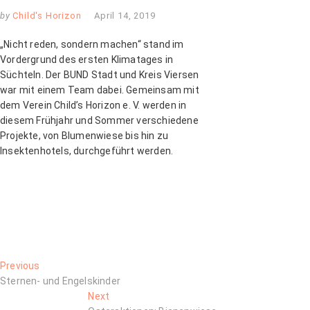
by
Child's Horizon
April 14, 2019
„Nicht reden, sondern machen“ stand im
Vordergrund des ersten Klimatages in
Süchteln. Der BUND Stadt und Kreis Viersen
war mit einem Team dabei. Gemeinsam mit
dem Verein Child’s Horizon e. V. werden in
diesem Frühjahr und Sommer verschiedene
Projekte, von Blumenwiese bis hin zu
Insektenhotels, durchgeführt werden.
Beitragsnavigation
Previous
Previous
post:
Sternen- und Engelskinder
Next
Next