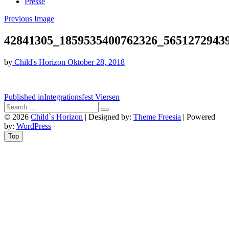
Presse
Previous Image
42841305_1859535400762326_5651272943
by
Child's Horizon
Oktober 28, 2018
Beitragsnavigation
Published in
Integrationsfest Viersen
© 2026
Child`s Horizon
| Designed by:
Theme Freesia
| Powered
by:
WordPress
Top