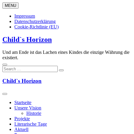
Skip
MENU
to
content
Impressum
Datenschutzerklärung
Cookie-Richtlinie (EU)
Child`s Horizon
Und am Ende ist das Lachen eines Kindes die einzige Währung die
existiert.
Child`s Horizon
Startseite
Unsere Vision
Historie
Projekte
Literarische Tage
Aktuell