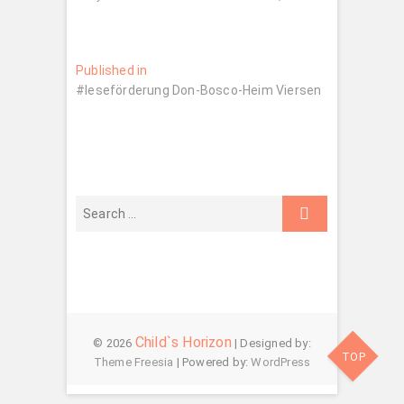
Beitragsnavigation
Published in
#leseförderung Don-Bosco-Heim Viersen
Child`s Horizon
© 2026
| Designed by:
TOP
Theme Freesia
| Powered by:
WordPress