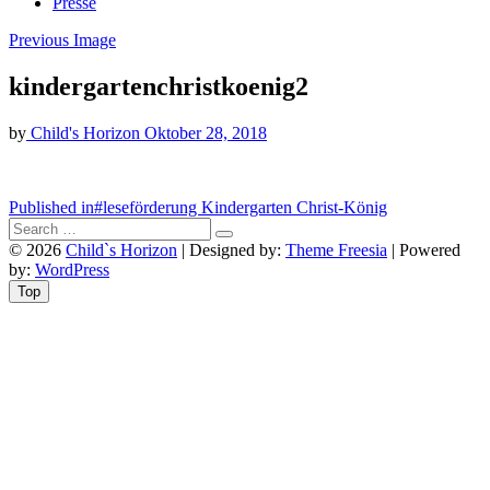
Presse
Previous Image
kindergartenchristkoenig2
by
Child's Horizon
Oktober 28, 2018
Beitragsnavigation
Published in
#leseförderung Kindergarten Christ-König
© 2026
Child`s Horizon
| Designed by:
Theme Freesia
| Powered
by:
WordPress
Top