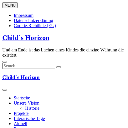
Skip
MENU
to
content
Impressum
Datenschutzerklärung
Cookie-Richtlinie (EU)
Child`s Horizon
Und am Ende ist das Lachen eines Kindes die einzige Währung die
existiert.
Child`s Horizon
Startseite
Unsere Vision
Historie
Projekte
Literarische Tage
Aktuell