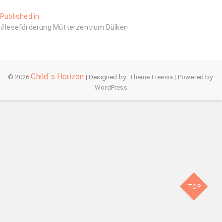
Beitragsnavigation
Published in
#leseförderung Mütterzentrum Dülken
Child`s Horizon
© 2026
| Designed by:
Theme Freesia
| Powered by:
WordPress
TOP