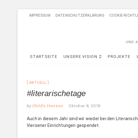
Skip
IMPRESSUM
DATENSCHUTZERKLÄRUNG
COOKIE-RICHTLI
to
content
UND A
STARTSEITE
UNSERE VISION
PROJEKTE
AKTUELL
#literarischetage
by
Child's Horizon
Oktober 8, 2018
Auch in diesem Jahr sind wir wieder bei den Literaris
Viersener Einrichtungen gespendet.