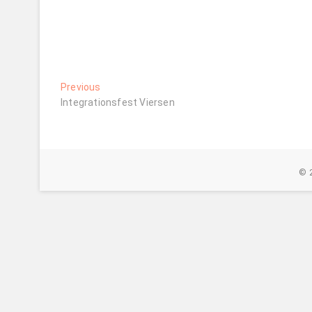
Beitragsnavigation
Previous
Previous
post:
Integrationsfest Viersen
© 