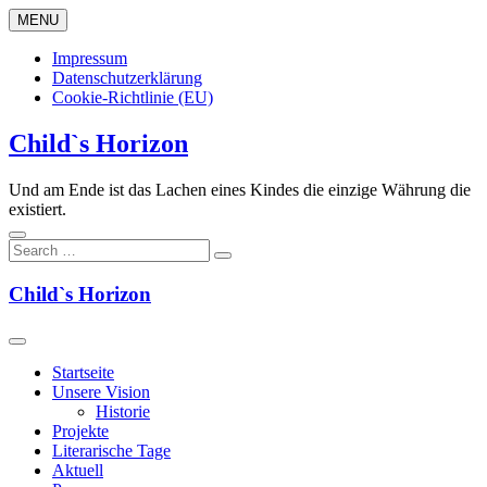
Skip
MENU
to
content
Impressum
Datenschutzerklärung
Cookie-Richtlinie (EU)
Child`s Horizon
Und am Ende ist das Lachen eines Kindes die einzige Währung die
existiert.
Child`s Horizon
Startseite
Unsere Vision
Historie
Projekte
Literarische Tage
Aktuell