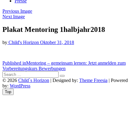
Presse
Previous Image
Next Image
Plakat Mentoring 1halbjahr2018
by
Child's Horizon
Oktober 31, 2018
Beitragsnavigation
Published in
Mentoring – gemeinsam lernen: Jetzt anmelden zum
Vorbereitungskurs Bewerbungen
© 2026
Child`s Horizon
| Designed by:
Theme Freesia
| Powered
by:
WordPress
Top