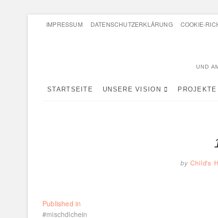
Skip
IMPRESSUM
DATENSCHUTZERKLÄRUNG
COOKIE-RICH
to
content
UND AM
STARTSEITE
UNSERE VISION
PROJEKTE
by
Child's 
Beitragsnavigation
Published in
#mischdichein