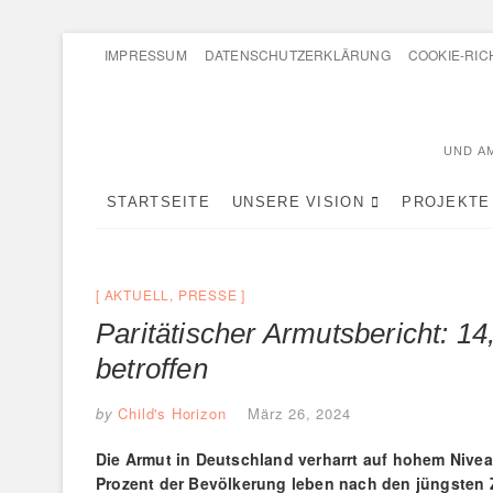
Skip
IMPRESSUM
DATENSCHUTZERKLÄRUNG
COOKIE-RICH
to
content
UND AM
STARTSEITE
UNSERE VISION
PROJEKTE
AKTUELL
,
PRESSE
Paritätischer Armutsbericht: 1
betroffen
by
Child's Horizon
März 26, 2024
Die Armut in Deutschland verharrt auf hohem Nivea
Prozent der Bevölkerung leben nach den jüngsten 