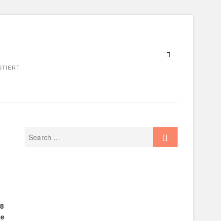
STIERT.
,8
ße