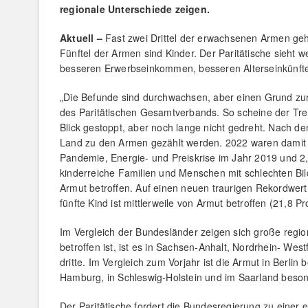
regionale Unterschiede zeigen.
Aktuell –
Fast zwei Drittel der erwachsenen Armen gehe
Fünftel der Armen sind Kinder. Der Paritätische sieht 
besseren Erwerbseinkommen, besseren Alterseinkünfte
„Die Befunde sind durchwachsen, aber einen Grund zur 
des Paritätischen Gesamtverbands. So scheine der Tr
Blick gestoppt, aber noch lange nicht gedreht. Nach 
Land zu den Armen gezählt werden. 2022 waren damit f
Pandemie, Energie- und Preiskrise im Jahr 2019 und 2,
kinderreiche Familien und Menschen mit schlechten Bi
Armut betroffen. Auf einen neuen traurigen Rekordwert
fünfte Kind ist mittlerweile von Armut betroffen (21,8 
Im Vergleich der Bundesländer zeigen sich große regi
betroffen ist, ist es in Sachsen-Anhalt, Nordrhein- We
dritte. Im Vergleich zum Vorjahr ist die Armut in Berli
Hamburg, in Schleswig-Holstein und im Saarland besond
Der Paritätische fordert die Bundesregierung zu einer 