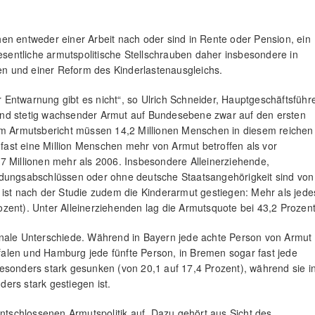
n entweder einer Arbeit nach oder sind in Rente oder Pension, ein
wesentliche armutspolitische Stellschrauben daher insbesondere in
n und einer Reform des Kinderlastenausgleichs.
Entwarnung gibt es nicht“, so Ulrich Schneider, Hauptgeschäftsführ
end stetig wachsender Armut auf Bundesebene zwar auf den ersten
dem Armutsbericht müssen 14,2 Millionen Menschen in diesem reichen
ast eine Million Menschen mehr von Armut betroffen als vor
7 Millionen mehr als 2006. Insbesondere Alleinerziehende,
ldungsabschlüssen oder ohne deutsche Staatsangehörigkeit sind von
 ist nach der Studie zudem die Kinderarmut gestiegen: Mehr als jede
Prozent). Unter Alleinerziehenden lag die Armutsquote bei 43,2 Prozent
onale Unterschiede. Während in Bayern jede achte Person von Armut
stfalen und Hamburg jede fünfte Person, in Bremen sogar fast jede
n besonders stark gesunken (von 20,1 auf 17,4 Prozent), während sie i
ers stark gestiegen ist.
entschlossenen Armutspolitik auf. Dazu gehört aus Sicht des