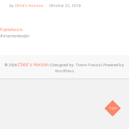
by
Child's Horizon
Oktober 22, 2018
Beitragsnavigation
Published in
#sternenkinder
Child`s Horizon
© 2026
| Designed by:
Theme Freesia
| Powered by:
WordPress
TOP