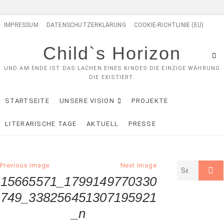
Skip
IMPRESSUM
DATENSCHUTZERKLÄRUNG
COOKIE-RICHTLINIE (EU)
to
content
Child`s Horizon
UND AM ENDE IST DAS LACHEN EINES KINDES DIE EINZIGE WÄHRUNG
DIE EXISTIERT.
STARTSEITE
UNSERE VISION
PROJEKTE
LITERARISCHE TAGE
AKTUELL
PRESSE
Previous Image
Next Image
15665571_1799149770330
749_338256451307195921
_n