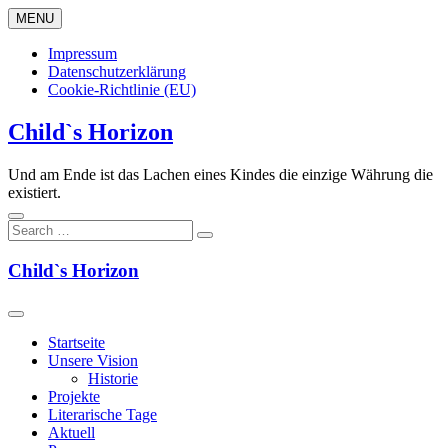
Skip
MENU
to
content
Impressum
Datenschutzerklärung
Cookie-Richtlinie (EU)
Child`s Horizon
Und am Ende ist das Lachen eines Kindes die einzige Währung die
existiert.
Child`s Horizon
Startseite
Unsere Vision
Historie
Projekte
Literarische Tage
Aktuell