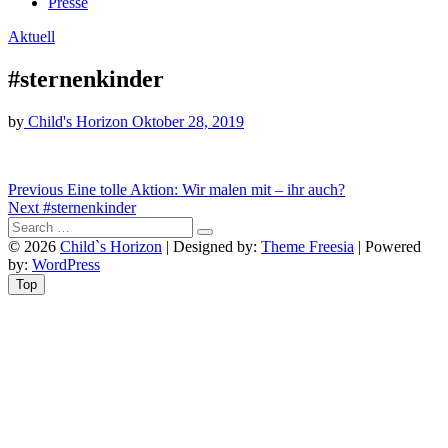
Presse
Aktuell
#sternenkinder
by
Child's Horizon
Oktober 28, 2019
Beitragsnavigation
Previous
Previous
Eine tolle Aktion: Wir malen mit – ihr auch?
Next
post:
Next
#sternenkinder
post:
© 2026
Child`s Horizon
| Designed by:
Theme Freesia
| Powered
by:
WordPress
Top