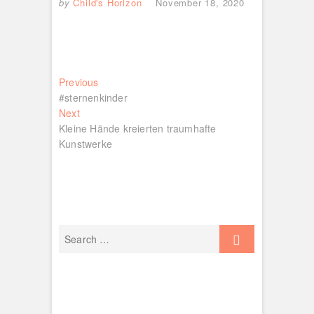
by
Child's Horizon
November 18, 2020
Beitragsnavigation
Previous
Previous
post:
#sternenkinder
Next
Next
post:
Kleine Hände kreierten traumhafte
Kunstwerke