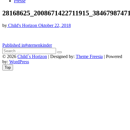
Presse
28168625_2008671422711915_3846798747
by
Child's Horizon
Oktober 22, 2018
Beitragsnavigation
Published in
#sternenkinder
© 2026
Child`s Horizon
| Designed by:
Theme Freesia
| Powered
by:
WordPress
Top