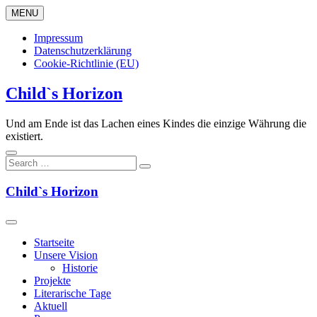
Skip
MENU
to
content
Impressum
Datenschutzerklärung
Cookie-Richtlinie (EU)
Child`s Horizon
Und am Ende ist das Lachen eines Kindes die einzige Währung die
existiert.
Child`s Horizon
Startseite
Unsere Vision
Historie
Projekte
Literarische Tage
Aktuell