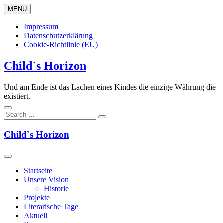
Skip
MENU
to
content
Impressum
Datenschutzerklärung
Cookie-Richtlinie (EU)
Child`s Horizon
Und am Ende ist das Lachen eines Kindes die einzige Währung die
existiert.
Child`s Horizon
Startseite
Unsere Vision
Historie
Projekte
Literarische Tage
Aktuell