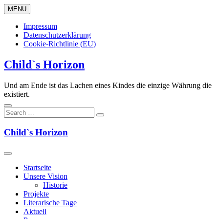
Skip
MENU
to
content
Impressum
Datenschutzerklärung
Cookie-Richtlinie (EU)
Child`s Horizon
Und am Ende ist das Lachen eines Kindes die einzige Währung die
existiert.
Child`s Horizon
Startseite
Unsere Vision
Historie
Projekte
Literarische Tage
Aktuell