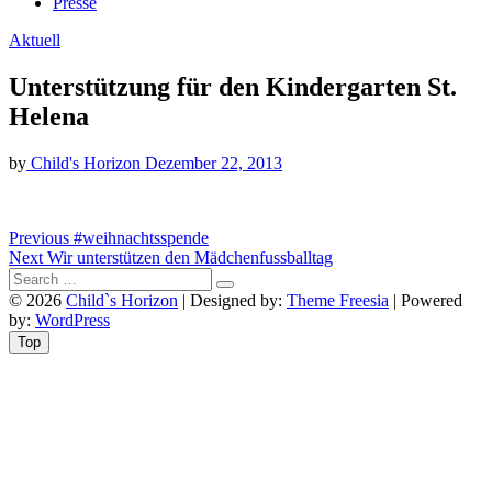
Presse
Aktuell
Unterstützung für den Kindergarten St.
Helena
by
Child's Horizon
Dezember 22, 2013
Beitragsnavigation
Previous
Previous
#weihnachtsspende
Next
post:
Next
Wir unterstützen den Mädchenfussballtag
post:
© 2026
Child`s Horizon
| Designed by:
Theme Freesia
| Powered
by:
WordPress
Top