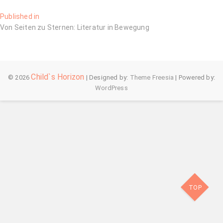
Beitragsnavigation
Published in
Von Seiten zu Sternen: Literatur in Bewegung
Child`s Horizon
© 2026
| Designed by:
Theme Freesia
| Powered by:
WordPress
TOP