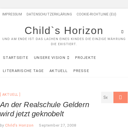
Skip
IMPRESSUM
DATENSCHUTZERKLÄRUNG
COOKIE-RICHTLINIE (EU)
to
content
Child`s Horizon
UND AM ENDE IST DAS LACHEN EINES KINDES DIE EINZIGE WÄHRUNG
DIE EXISTIERT.
STARTSEITE
UNSERE VISION
PROJEKTE
LITERARISCHE TAGE
AKTUELL
PRESSE
AKTUELL
An der Realschule Geldern
wird jetzt geknobelt
by
Child's Horizon
September 27, 2008