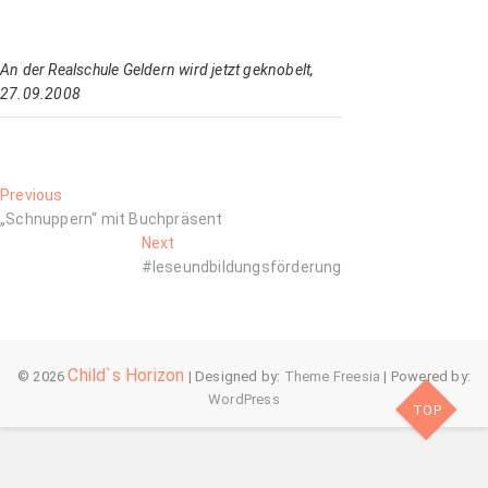
An der Realschule Geldern wird jetzt geknobelt,
27.09.2008
Beitragsnavigation
Previous
Previous
post:
„Schnuppern“ mit Buchpräsent
Next
Next
post:
#leseundbildungsförderung
Child`s Horizon
© 2026
| Designed by:
Theme Freesia
| Powered by:
WordPress
TOP