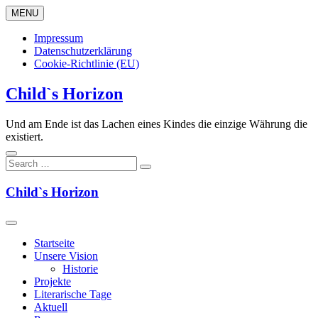
Skip
MENU
to
content
Impressum
Datenschutzerklärung
Cookie-Richtlinie (EU)
Child`s Horizon
Und am Ende ist das Lachen eines Kindes die einzige Währung die
existiert.
Child`s Horizon
Startseite
Unsere Vision
Historie
Projekte
Literarische Tage
Aktuell