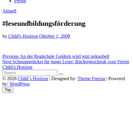
Presse
Aktuell
#leseundbildungsförderung
by
Child's Horizon
Oktober 1, 2008
Beitragsnavigation
Previous
Previous
An der Realschule Geldern wird jetzt geknobelt
Next
post:
Next
Schnupperticket für junge Leser: Büchergeschenk vom Verein
post:
Child’s Horizon
© 2026
Child`s Horizon
| Designed by:
Theme Freesia
| Powered
by:
WordPress
Top