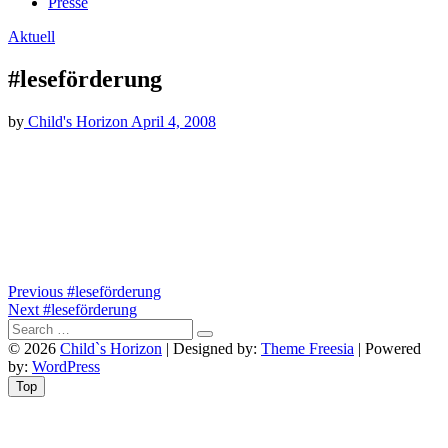
Presse
Aktuell
#leseförderung
by
Child's Horizon
April 4, 2008
Beitragsnavigation
Previous
Previous
#leseförderung
Next
post:
Next
#leseförderung
post:
© 2026
Child`s Horizon
| Designed by:
Theme Freesia
| Powered
by:
WordPress
Top