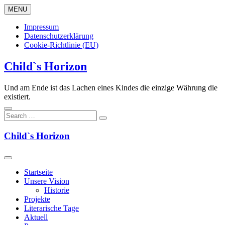
Skip
MENU
to
content
Impressum
Datenschutzerklärung
Cookie-Richtlinie (EU)
Child`s Horizon
Und am Ende ist das Lachen eines Kindes die einzige Währung die
existiert.
Child`s Horizon
Startseite
Unsere Vision
Historie
Projekte
Literarische Tage
Aktuell