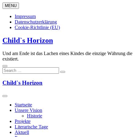
Skip
MENU
to
content
Impressum
Datenschutzerklärung
Cookie-Richtlinie (EU)
Child`s Horizon
Und am Ende ist das Lachen eines Kindes die einzige Währung die
existiert.
Child`s Horizon
Startseite
Unsere Vision
Historie
Projekte
Literarische Tage
Aktuell