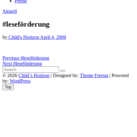
Presse
Aktuell
#leseförderung
by
Child's Horizon
April 4, 2008
Beitragsnavigation
Previous
Previous
#leseförderung
Next
post:
Next
#leseförderung
post:
© 2026
Child`s Horizon
| Designed by:
Theme Freesia
| Powered
by:
WordPress
Top