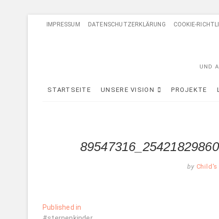
Skip
IMPRESSUM
DATENSCHUTZERKLÄRUNG
COOKIE-RICHTLI
to
content
UND A
STARTSEITE
UNSERE VISION
PROJEKTE
89547316_25421829860
by
Child's
Beitragsnavigation
Published in
#sternenkinder